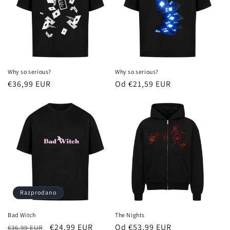
:
Why so serious?
Why so serious?
Redna
€36,99 EUR
Redna
Od €21,59 EUR
cena
cena
Razprodano
Bad Witch
The Nights
Redna
Znižana
€24,99 EUR
Redna
Od €53,99 EUR
€36,99 EUR