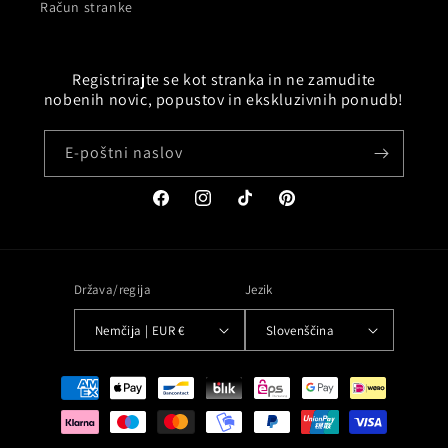
Račun stranke
Registrirajte se kot stranka in ne zamudite
nobenih novic, popustov in ekskluzivnih ponudb!
E-poštni naslov
Facebook
Instagram
TikTok
Pinterest
Država/regija
Jezik
Nemčija | EUR €
Slovenščina
Načini
plačila