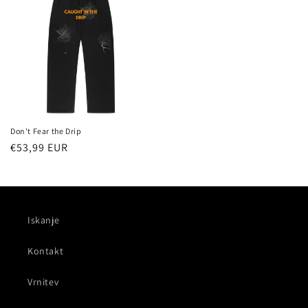
Don't Fear the Drip
Redna
€53,99 EUR
cena
Iskanje
Kontakt
Vrnitev