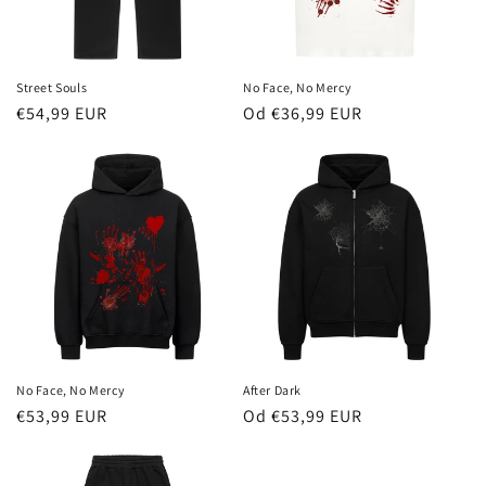
Street Souls
No Face, No Mercy
Redna
€54,99 EUR
Redna
Od €36,99 EUR
cena
cena
No Face, No Mercy
After Dark
Redna
€53,99 EUR
Redna
Od €53,99 EUR
cena
cena