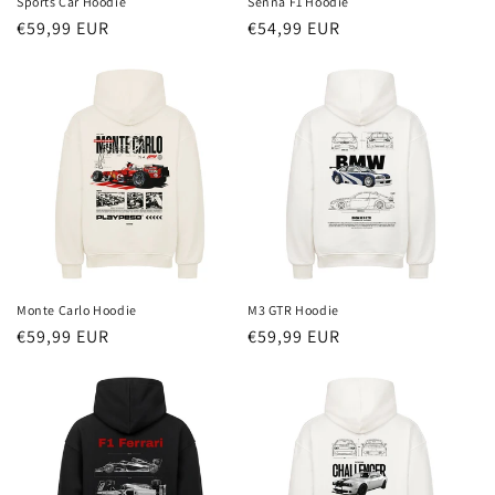
Sports Car Hoodie
Senna F1 Hoodie
Redna
€59,99 EUR
Redna
€54,99 EUR
cena
cena
Monte Carlo Hoodie
M3 GTR Hoodie
Redna
€59,99 EUR
Redna
€59,99 EUR
cena
cena