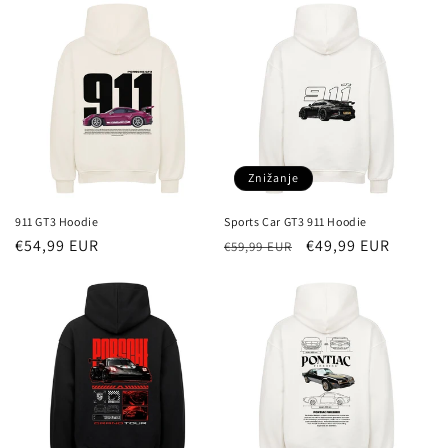
Znižanje
911 GT3 Hoodie
Sports Car GT3 911 Hoodie
Redna
€54,99 EUR
Redna
Znižana
€49,99 EUR
€59,99 EUR
cena
cena
cena