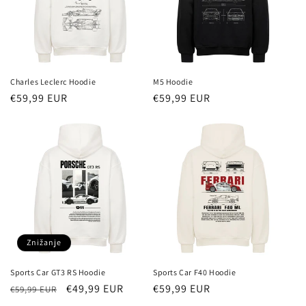
Charles Leclerc Hoodie
M5 Hoodie
Redna
€59,99 EUR
Redna
€59,99 EUR
cena
cena
Znižanje
Sports Car GT3 RS Hoodie
Sports Car F40 Hoodie
Redna
Znižana
€49,99 EUR
Redna
€59,99 EUR
€59,99 EUR
cena
cena
cena