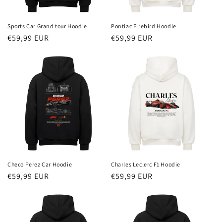
Sports Car Grand tour Hoodie
Pontiac Firebird Hoodie
Redna
€59,99 EUR
Redna
€59,99 EUR
cena
cena
Checo Perez Car Hoodie
Charles Leclerc F1 Hoodie
Redna
€59,99 EUR
Redna
€59,99 EUR
cena
cena