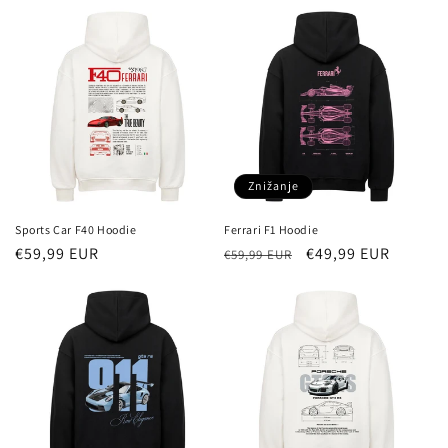
Znižanje
Sports Car F40 Hoodie
Ferrari F1 Hoodie
Redna
€59,99 EUR
Redna
Znižana
€49,99 EUR
€59,99 EUR
cena
cena
cena