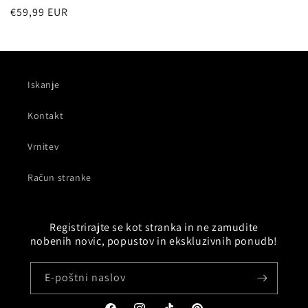
Redna
€59,99 EUR
cena
Iskanje
Kontakt
Vrnitev
Račun stranke
Registrirajte se kot stranka in ne zamudite
nobenih novic, popustov in ekskluzivnih ponudb!
E-poštni naslov