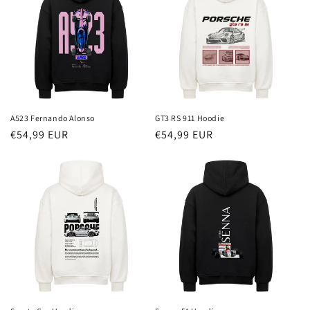
A523 Fernando Alonso
GT3 RS 911 Hoodie
Redna
€54,99 EUR
Redna
€54,99 EUR
cena
cena