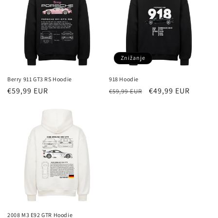
Znižanje
Berry 911 GT3 RS Hoodie
918 Hoodie
Redna
€59,99 EUR
Redna
Znižana
€49,99 EUR
€59,99 EUR
cena
cena
cena
2008 M3 E92 GTR Hoodie