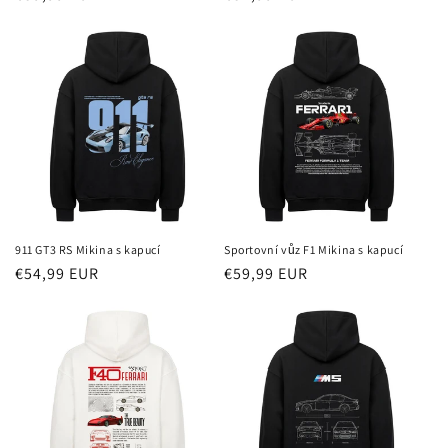
cena
cena
911 GT3 RS Mikina s kapucí
Sportovní vůz F1 Mikina s kapucí
Běžná
€54,99 EUR
Běžná
€59,99 EUR
cena
cena