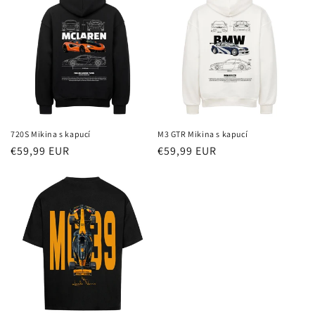
720S Mikina s kapucí
M3 GTR Mikina s kapucí
Běžná
€59,99 EUR
Běžná
€59,99 EUR
cena
cena