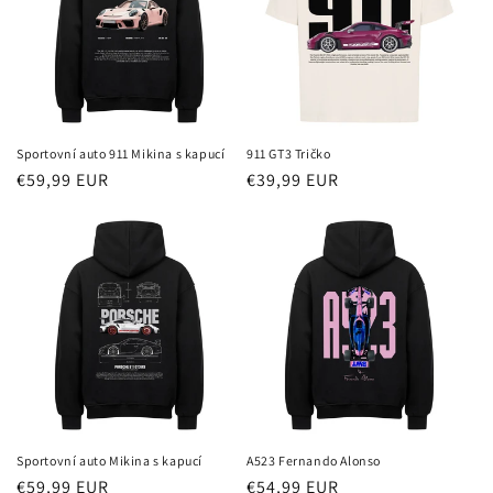
e
:
Sportovní auto 911 Mikina s kapucí
911 GT3 Tričko
Běžná
€59,99 EUR
Běžná
€39,99 EUR
cena
cena
Sportovní auto Mikina s kapucí
A523 Fernando Alonso
Běžná
€59,99 EUR
Běžná
€54,99 EUR