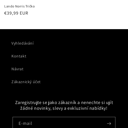
Lando Norris Tričko
Běžná
€39,99 EUR
cena
Vyhledávání
Kontakt
Návrat
Zákaznický účet
Zaregistrujte se jako zákazník a nenechte si ujít
žádné novinky, slevy a exkluzivní nabídky!
E-mail