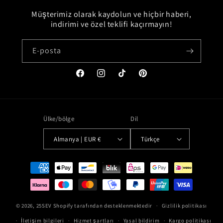
Müşterimiz olarak kaydolun ve hiçbir haberi,
indirimi ve özel teklifi kaçırmayın!
E-posta
Facebook
Instagram
TikTok
Pinterest
Ülke/bölge
Dil
Almanya | EUR €
Türkçe
Ödeme
yöntemleri
© 2026,
25SEV
Shopify tarafından desteklenmektedir
Gizlilik politikası
İletişim bilgileri
Hizmet şartları
Yasal bildirim
Kargo politikası